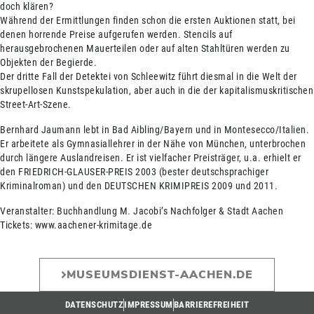
doch klären?
Während der Ermittlungen finden schon die ersten Auktionen statt, bei
denen horrende Preise aufgerufen werden. Stencils auf
herausgebrochenen Mauerteilen oder auf alten Stahltüren werden zu
Objekten der Begierde.
Der dritte Fall der Detektei von Schleewitz führt diesmal in die Welt der
skrupellosen Kunstspekulation, aber auch in die der kapitalismuskritischen
Street-Art-Szene.
Bernhard Jaumann lebt in Bad Aibling/Bayern und in Montesecco/Italien.
Er arbeitete als Gymnasiallehrer in der Nähe von München, unterbrochen
durch längere Auslandreisen. Er ist vielfacher Preisträger, u.a. erhielt er
den FRIEDRICH-GLAUSER-PREIS 2003 (bester deutschsprachiger
Kriminalroman) und den DEUTSCHEN KRIMIPREIS 2009 und 2011.
Veranstalter: Buchhandlung M. Jacobi’s Nachfolger & Stadt Aachen
Tickets: www.aachener-krimitage.de
MUSEUMSDIENST-AACHEN.DE
DATENSCHUTZ
IMPRESSUM
BARRIEREFREIHEIT