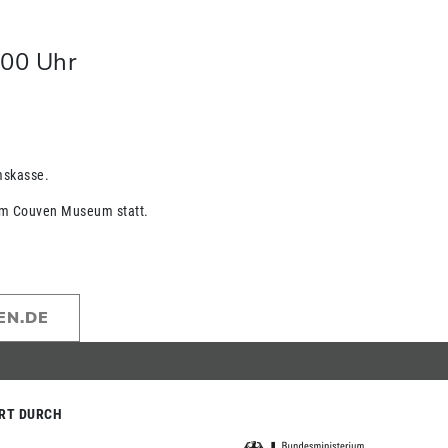
:00
Uhr
mskasse.
im Couven Museum statt.
EN.DE
RT DURCH