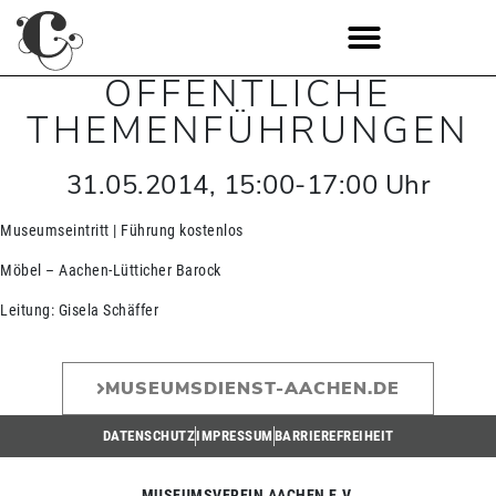
ÖFFENTLICHE
THEMENFÜHRUNGEN
31.05.2014
,
15:00
-
17:00
Uhr
Museumseintritt | Führung kostenlos
Möbel – Aachen-Lütticher Barock
Leitung: Gisela Schäffer
MUSEUMSDIENST-AACHEN.DE
DATENSCHUTZ
IMPRESSUM
BARRIEREFREIHEIT
MUSEUMSVEREIN AACHEN E.V.