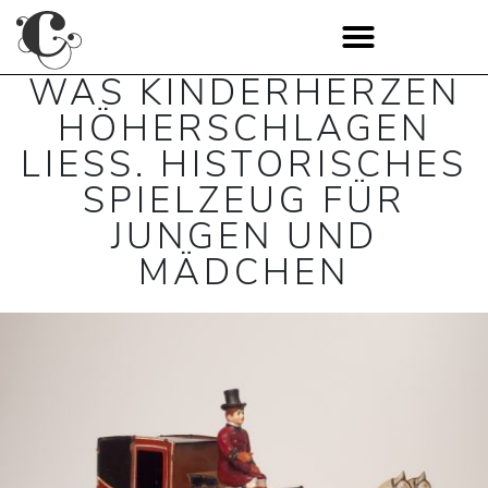
WAS KINDERHERZEN
HÖHERSCHLAGEN
LIESS. HISTORISCHES S
PIELZEUG FÜR J
UNGEN UND M
ÄDCHEN