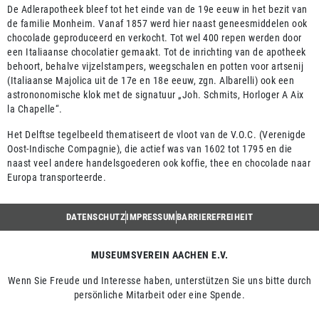
De Adlerapotheek bleef tot het einde van de 19e eeuw in het bezit van
de familie Monheim. Vanaf 1857 werd hier naast geneesmiddelen ook
chocolade geproduceerd en verkocht. Tot wel 400 repen werden door
een Italiaanse chocolatier gemaakt. Tot de inrichting van de apotheek
behoort, behalve vijzelstampers, weegschalen en potten voor artsenij
(Italiaanse Majolica uit de 17e en 18e eeuw, zgn. Albarelli) ook een
astrononomische klok met de signatuur „Joh. Schmits, Horloger A Aix
la Chapelle“.
Het Delftse tegelbeeld thematiseert de vloot van de V.O.C. (Verenigde
Oost-Indische Compagnie), die actief was van 1602 tot 1795 en die
naast veel andere handelsgoederen ook koffie, thee en chocolade naar
Europa transporteerde.
DATENSCHUTZ
IMPRESSUM
BARRIEREFREIHEIT
MUSEUMSVEREIN AACHEN E.V.
Wenn Sie Freude und Interesse haben, unterstützen Sie uns bitte durch
persönliche Mitarbeit oder eine Spende.