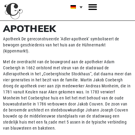
APOTHEEK
Apotheek De gereconstrueerde ‘Adler-apotheek‘ symboliseert de
bewogen geschiedenis van het huis aan de Hühnermarkt
(kippenmarkt).
Met de overdracht van de bouwgrond aan de apotheker Adam
Coebergh in 1662 ontstond met steun van de stadsraad de
Adlerapotheek in het „Coeberghische Stockhaus“, dat daarna meer dan
vier generaties in het bezit van de familie. Martin Jakob Coebergh
droeg de apotheek over aan zijn medewerker Andreas Monheim, die in
1781 vanuit Keulen naar Aken gekomen was. In 1783 verwierf
Monheim het Coeberghse huis en liet het met behoud van de oude
bouwsubstantie in 1786 verbouwen door Jakob Couven. De zoon van
de beroemde architect en stedebouwkundige Johann Joseph Couven
bouwde op de middeleeuwse standplaats van de stadswaag een
stedelijk huis met een fa¸cade met 5 assen in de typische verbinding
van blauwsteen en baksteen.