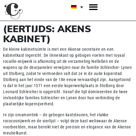
(EERTIJDS: AKENS
KABINET)
De kleine kabinetruimte is met een Akense secretaire en een
kabinetkast ingericht. De linnenkast op gebogen voeten met royaal
rocaille-snijwerk is afkomstig uit de verzameling Nelleßen en de
wapens op de deurpanelen verwijzen naar de familie Schleicher- Lynen
uit Stolberg, zodat te vermoeden valt dat ze in de oude koperstad
Stolberg aan het einde van de 18e eeuw vervaardigd zijn. Aangetoond
is dat in het jaar 1571 een eerste koperwerkplaats in Stolberg door
Leonard Schleicher is opgericht. Vanaf die tijd domineerden de twee
invloedrijke families Schleicher en Lynen door hun verbinding de
plaatselijke kopernijverheid.
In zijn ornamentiek – de gebogen kaststeunen, het vlakke
rococosnijwerk en de sierlijst – volgt deze kast weliswaar de Akense
voorbeelden, maar bereikt niet de precisie en elegance van de Akense
meubelkunst.