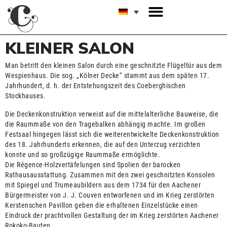
KLEINER SALON
Man betritt den kleinen Salon durch eine geschnitzte Flügeltür aus dem
Wespienhaus. Die sog. „Kölner Decke“ stammt aus dem späten 17.
Jahrhundert, d. h. der Entstehungszeit des Coeberghischen
Stockhauses.
Die Deckenkonstruktion verweist auf die mittelalterliche Bauweise, die
die Raummaße von den Tragebalken abhängig machte. Im großen
Festsaal hingegen lässt sich die weiterentwickelte Deckenkonstruktion
des 18. Jahrhunderts erkennen, die auf den Unterzug verzichten
konnte und so großzügige Raummaße ermöglichte.
Die Régence-Holzvertäfelungen sind Spolien der barocken
Rathausausstattung. Zusammen mit den zwei geschnitzten Konsolen
mit Spiegel und Trumeaubildern aus dem 1734 für den Aachener
Bürgermeister von J. J. Couven entworfenen und im Krieg zerstörten
Kerstenschen Pavillon geben die erhaltenen Einzelstücke einen
Eindruck der prachtvollen Gestaltung der im Krieg zerstörten Aachener
Rokoko-Bauten.