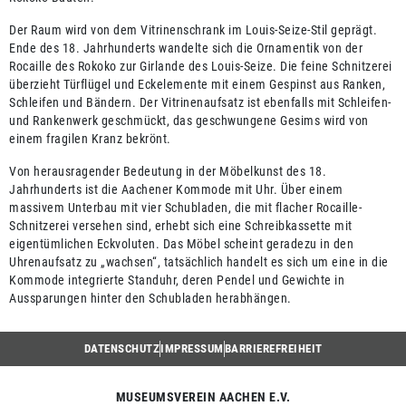
Der Raum wird von dem Vitrinenschrank im Louis-Seize-Stil geprägt.
Ende des 18. Jahrhunderts wandelte sich die Ornamentik von der
Rocaille des Rokoko zur Girlande des Louis-Seize. Die feine Schnitzerei
überzieht Türflügel und Eckelemente mit einem Gespinst aus Ranken,
Schleifen und Bändern. Der Vitrinenaufsatz ist ebenfalls mit Schleifen-
und Rankenwerk geschmückt, das geschwungene Gesims wird von
einem fragilen Kranz bekrönt.
Von herausragender Bedeutung in der Möbelkunst des 18.
Jahrhunderts ist die Aachener Kommode mit Uhr. Über einem
massivem Unterbau mit vier Schubladen, die mit flacher Rocaille-
Schnitzerei versehen sind, erhebt sich eine Schreibkassette mit
eigentümlichen Eckvoluten. Das Möbel scheint geradezu in den
Uhrenaufsatz zu „wachsen“, tatsächlich handelt es sich um eine in die
Kommode integrierte Standuhr, deren Pendel und Gewichte in
Aussparungen hinter den Schubladen herabhängen.
DATENSCHUTZ
IMPRESSUM
BARRIEREFREIHEIT
MUSEUMSVEREIN AACHEN E.V.