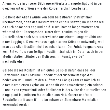
Aliens wurde in unserer Bildhauerei-Werkstatt angefertigt und in der
gleichen Art und Weise wie der Körper farblich bearbeitet.
Die Rolle der Aliens wurde von sehr belastbaren Statist*innen
übernommen, denn das Kostüm war nicht nur schwer; im Inneren war
es auch besonders eng und heiß. Hinzu kamen lange Wartezeiten
während der Bühnenproben. Unter dem Kostüm trugen die
Darstellenden noch Sportunterwäsche aus einem Langarm-Shirt und
einer Leggings. Diese war aus hygienischen Gründen notwendig, weil
man das Alien-Kostüm nicht waschen kann. Der Entstehungsprozess
vom Entwurf bis zum fertigen Kostüm lässt sich im Detail auch in der
Medienstation „Hinter den Kulissen: Im Kunstgewerbe“
nachvollziehen.
Gerade dieses Kostüm ist ein gutes Beispiel dafür, dass bei der
Herstellung aller Kostüme unbedingt der Sicherheitsaspekt zu
bedenken ist – rund um den Auftritt des Königs kam es nämlich zu
einer inszenierten Explosion. Wenn für eine Inszenierung ein solcher
Einsatz von Pyrotechnik oder ähnlichem in der Nähe der Darstellenden
eingeplant ist, müssen Materialien aus Naturfasern und/oder
Baustoffe der Klasse B1 – also schwer entflammbare Materialien –
verwendet werden.