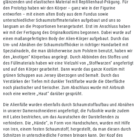
glänzenden und elastischen Material mit Reptilienhaut-Prägung. Für
den Prototyp haben wir den Körper – ganz wie in der Figurine
entworfen – mit einem alten Body aus dem Fundus sowie
unterschiedlicher Schaumstoffmaterialien aufgebaut und uns so
langsam an die Proportionen herangetastet. Erst im Anschluss haben
wir mit der Fertigung des Originalkostüms begonnen. Dabei wurde auf
einen maßangefertigten Body der Alien-Körper aufgebaut. Durch das
Um- und Abnähen der Schaumstoffhöcker in richtiger Handarbeit mit
Spezialnadeln, die man üblicherweise zum Polstern benutzt, haben wir
den „knotigen“ Körperbau angelegt. Durch Abbinden des Stoffes und
des Füllmaterials haben wir eine Vielzahl von „Stoffwarzen“ angefertigt
und auf den Körper gearbeitet. Dann wurde das ganze Kostüm mit
grünen Schuppen aus Jersey überzogen und bemalt. Durch das
Verstärken der Tiefen mit dunkler Textilfarbe wurde die Oberfläche
noch plastischer und tierischer. Zum Abschluss wurde mit Airbrush
noch eine weitere „Haut“ darüber gesprüht.
Die Alienfüße wurden ebenfalls durch Schaumstoffaufbau und Abnähen
in unserer Damenschneiderei angefertigt; die Fußsohle wurde zudem
mit Latex bestrichen, um das Ausrutschen der Darstellenden zu
verhindern. Die „Hände“, in Form von Handschuhen, wurden mit Hilfe
von Iren, einem festen Schaumstoff, hergestellt, da man diesen durch
Schnitzen in unterschiedliche Formen bringen kann. Der Kopf des