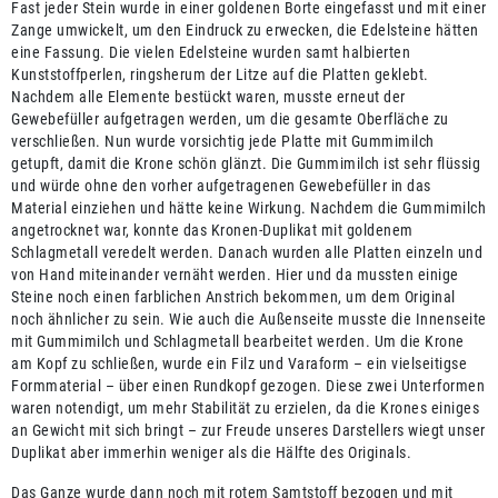
Fast jeder Stein wurde in einer goldenen Borte eingefasst und mit einer
Zange umwickelt, um den Eindruck zu erwecken, die Edelsteine hätten
eine Fassung. Die vielen Edelsteine wurden samt halbierten
Kunststoffperlen, ringsherum der Litze auf die Platten geklebt.
Nachdem alle Elemente bestückt waren, musste erneut der
Gewebefüller aufgetragen werden, um die gesamte Oberfläche zu
verschließen. Nun wurde vorsichtig jede Platte mit Gummimilch
getupft, damit die Krone schön glänzt. Die Gummimilch ist sehr flüssig
und würde ohne den vorher aufgetragenen Gewebefüller in das
Material einziehen und hätte keine Wirkung. Nachdem die Gummimilch
angetrocknet war, konnte das Kronen-Duplikat mit goldenem
Schlagmetall veredelt werden. Danach wurden alle Platten einzeln und
von Hand miteinander vernäht werden. Hier und da mussten einige
Steine noch einen farblichen Anstrich bekommen, um dem Original
noch ähnlicher zu sein. Wie auch die Außenseite musste die Innenseite
mit Gummimilch und Schlagmetall bearbeitet werden. Um die Krone
am Kopf zu schließen, wurde ein Filz und Varaform – ein vielseitigse
Formmaterial – über einen Rundkopf gezogen. Diese zwei Unterformen
waren notendigt, um mehr Stabilität zu erzielen, da die Krones einiges
an Gewicht mit sich bringt – zur Freude unseres Darstellers wiegt unser
Duplikat aber immerhin weniger als die Hälfte des Originals.
Das Ganze wurde dann noch mit rotem Samtstoff bezogen und mit