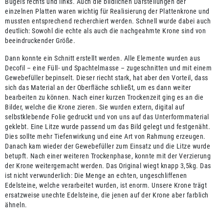
Bügels rechts und links. Auch die bildlichen Darstellungen der
einzelnen Platten waren wichtig für Realisierung der Plattenkrone und
mussten entsprechend recherchiert werden. Schnell wurde dabei auch
deutlich: Sowohl die echte als auch die nachgeahmte Krone sind von
beeindruckender Größe.
Dann konnte ein Schnitt erstellt werden. Alle Elemente wurden aus
Decofil – eine Füll- und Spachtelmasse – zugeschnitten und mit einem
Gewebefüller bepinselt. Dieser riecht stark, hat aber den Vorteil, dass
sich das Material an der Oberfläche schließt, um es dann weiter
bearbeiten zu können. Nach einer kurzen Trockenzeit ging es an die
Bilder, welche die Krone zieren. Sie wurden extern, digital auf
selbstklebende Folie gedruckt und von uns auf das Unterformmaterial
geklebt. Eine Litze wurde passend um das Bild gelegt und festgenäht.
Dies sollte mehr Tiefenwirkung und eine Art von Rahmung erzeugen.
Danach kam wieder der Gewebefüller zum Einsatz und die Litze wurde
betupft. Nach einer weiteren Trockenphase, konnte mit der Verzierung
der Krone weitergemacht werden. Das Original wiegt knapp 3,5kg. Das
ist nicht verwunderlich: Die Menge an echten, ungeschliffenen
Edelsteine, welche verarbeitet wurden, ist enorm. Unsere Krone trägt
ersatzweise unechte Edelsteine, die jenen auf der Krone aber farblich
ähneln.