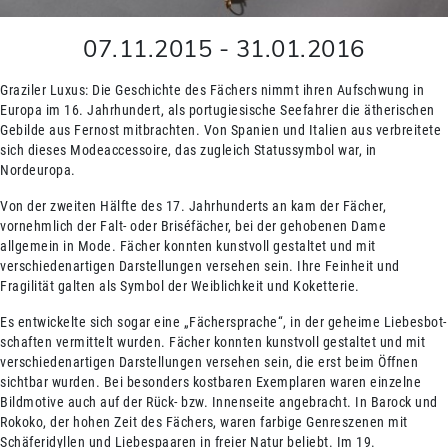
07.11.2015
-
31.01.2016
Graziler Luxus: Die Geschichte des Fächers nimmt ihren Aufschwung in
Europa im 16. Jahrhundert, als portugiesische Seefahrer die ätherischen
Gebilde aus Fernost mitbrachten. Von Spanien und Italien aus verbreitete
sich dieses Modeaccessoire, das zugleich Statussymbol war, in
Nordeuropa.
Von der zweiten Hälfte des 17. Jahrhunderts an kam der Fächer,
vornehmlich der Falt- oder Briséfächer, bei der gehobenen Dame
allgemein in Mode. Fächer konnten kunstvoll gestaltet und mit
verschiedenartigen Darstellungen versehen sein. Ihre Feinheit und
Fragilität galten als Symbol der Weiblichkeit und Koketterie.
Es entwickelte sich sogar eine „Fächersprache“, in der geheime Liebesbot­
schaften vermittelt wurden. Fächer konnten kunstvoll gestaltet und mit
verschiedenartigen Darstellungen versehen sein, die erst beim Öffnen
sichtbar wurden. Bei besonders kostbaren Exemplaren waren einzelne
Bildmotive auch auf der Rück- bzw. Innenseite angebracht. In Barock und
Rokoko, der hohen Zeit des Fächers, waren farbige Genreszenen mit
Schäferidyllen und Liebespaaren in freier Natur beliebt. Im 19.